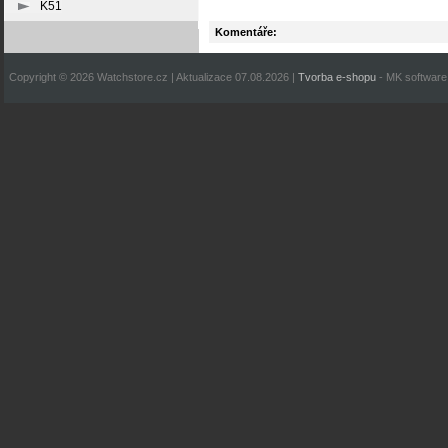
K51
Komentáře:
Copyright © 2026 Watchstore.cz | Aktualizace 07.08.2026 |
Tvorba e-shopu
- MK software 