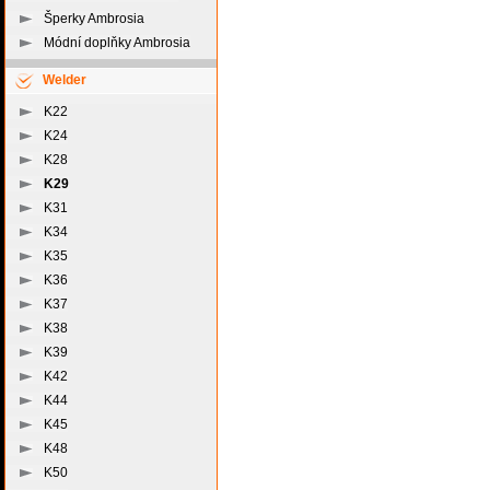
Šperky Ambrosia
Módní doplňky Ambrosia
Welder
K22
K24
K28
K29
K31
K34
K35
K36
K37
K38
K39
K42
K44
K45
K48
K50