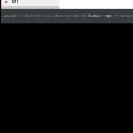
K51
Copyright © 2026 Watchstore.cz | Aktualizace 07.08.2026 |
Tvorba e-shopu
- MK software 