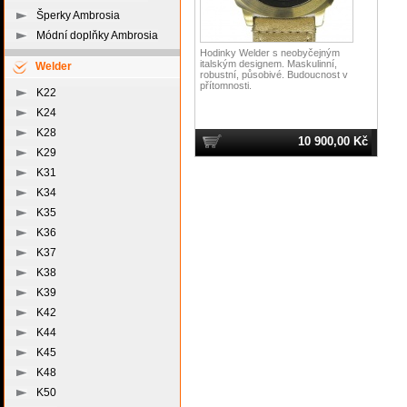
Šperky Ambrosia
Módní doplňky Ambrosia
Hodinky Welder s neobyčejným
italským designem. Maskulinní,
Welder
robustní, působivé. Budoucnost v
přítomnosti.
K22
K24
K28
10 900,00 Kč
K29
K31
K34
K35
K36
K37
K38
K39
K42
K44
K45
K48
K50