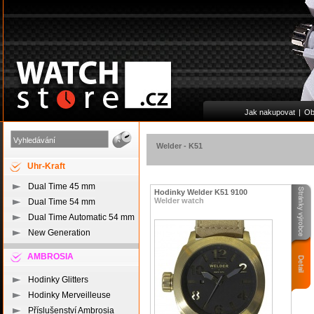
Jak nakupovat
|
Ob
Welder
-
K51
Uhr-Kraft
Dual Time 45 mm
Hodinky Welder K51 9100
Welder watch
Dual Time 54 mm
Dual Time Automatic 54 mm
New Generation
AMBROSIA
Hodinky Glitters
Hodinky Merveilleuse
Příslušenství Ambrosia