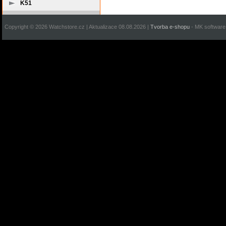
K51
Copyright © 2026 Watchstore.cz | Aktualizace 08.08.2026 |
Tvorba e-shopu
- MK software 