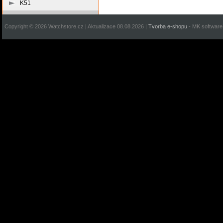
K51
Copyright © 2026 Watchstore.cz | Aktualizace 08.08.2026 |
Tvorba e-shopu
- MK software 