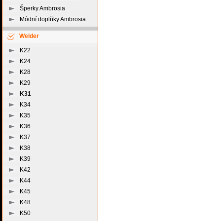
Šperky Ambrosia
Módní doplňky Ambrosia
Welder
K22
K24
K28
K29
K31
K34
K35
K36
K37
K38
K39
K42
K44
K45
K48
K50