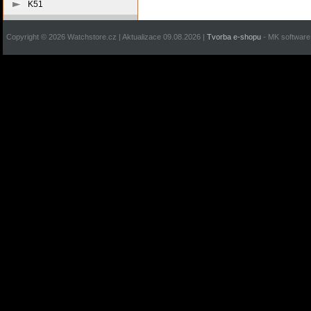
K51
Copyright © 2026 Watchstore.cz | Aktualizace 09.08.2026 |
Tvorba e-shopu
- MK software 