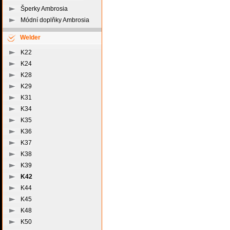
Šperky Ambrosia
Módní doplňky Ambrosia
Welder
K22
K24
K28
K29
K31
K34
K35
K36
K37
K38
K39
K42
K44
K45
K48
K50