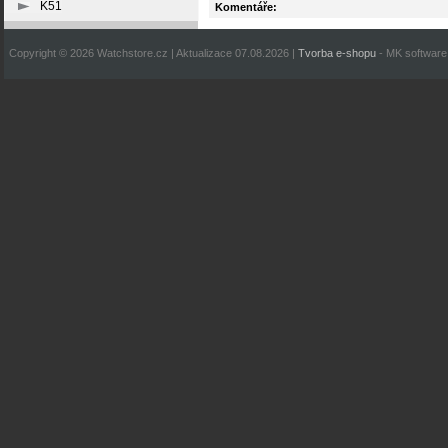
K51
Komentáře:
Copyright © 2026 Watchstore.cz | Aktualizace 07.08.2026 |
Tvorba e-shopu
- MK software 