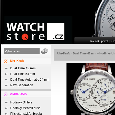
Jak nakupovat
|
Ob
Uhr-Kraft
»
Dual Time 45 mm
»
Hodinky Uh
Uhr-Kraft
Dual Time 45 mm
Dual Time 54 mm
Dual Time Automatic 54 mm
New Generation
AMBROSIA
Hodinky Glitters
Hodinky Merveilleuse
Příslušenství Ambrosia