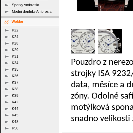
Šperky Ambrosia
Módní doplňky Ambrosia
Welder
K22
K24
K28
K29
K31
Pouzdro z nerez
K34
K35
strojky ISA 923
K36
data, měsíce a d
K37
K38
zóny. Odolné saf
K39
K42
motýlková spona.
K44
K45
snadno velikost
K48
K50