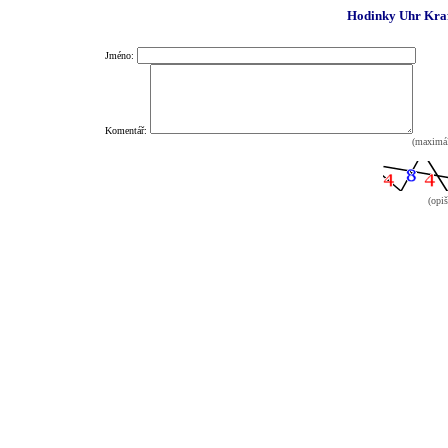
Hodinky Uhr Kra
Jméno:
Komentář:
(maximál
(opiš